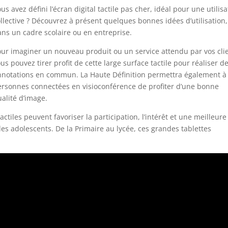
us avez défini l’écran digital tactile pas cher, idéal pour une utilis
llective ? Découvrez à présent quelques bonnes idées d’utilisation,
ans un cadre scolaire ou en entreprise.
our imaginer un nouveau produit ou un service attendu par vos clie
us pouvez tirer profit de cette large surface tactile pour réaliser d
nnotations en commun. La Haute Définition permettra également à
ersonnes connectées en visioconférence de profiter d’une bonne
alité d’image.
actiles peuvent favoriser la participation, l’intérêt et une meilleure
es adolescents. De la Primaire au lycée, ces grandes tablettes