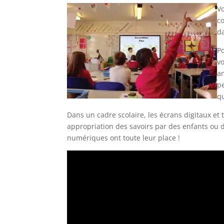
Vo
co
d
P
vo
a
p
qu
Dans un cadre scolaire, les écrans digitaux et t
appropriation des savoirs par des enfants ou d
numériques ont toute leur place !