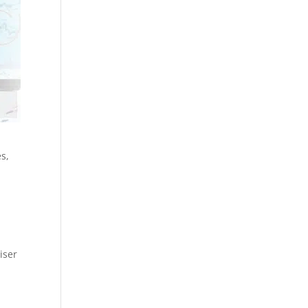
s,
iser