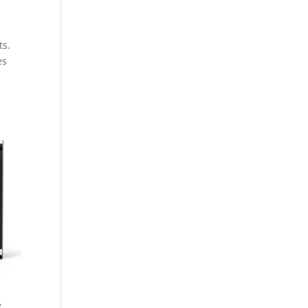
ts.
es
e