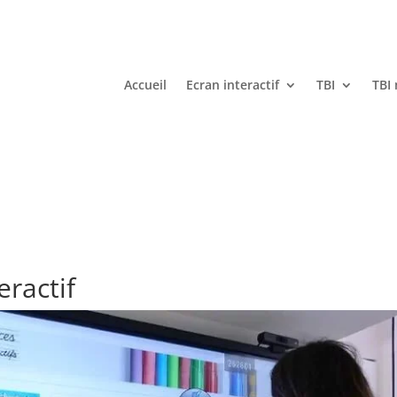
Accueil
Ecran interactif
TBI
TBI
eractif