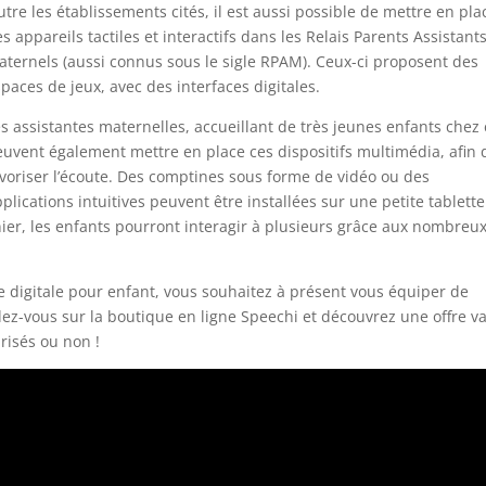
tre les établissements cités, il est aussi possible de mettre en pla
s appareils tactiles et interactifs dans les Relais Parents Assistant
aternels (aussi connus sous le sigle RPAM). Ceux-ci proposent des
paces de jeux, avec des interfaces digitales.
s assistantes maternelles, accueillant de très jeunes enfants chez 
euvent également mettre en place ces dispositifs multimédia, afin 
avoriser l’écoute. Des comptines sous forme de vidéo ou des
plications intuitives peuvent être installées sur une petite tablette
er, les enfants pourront interagir à plusieurs grâce aux nombreu
 digitale pour enfant, vous souhaitez à présent vous équiper de
ndez-vous sur la boutique en ligne Speechi et découvrez une offre v
arisés ou non !