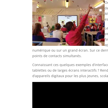
Ou
de
M
es
Le
p
f
ap
numérique ou sur un grand écran. Sur ce derni
points de contacts simultanés.
Connaissant ces quelques exemples d’interface
tablettes ou de larges écrans interactifs ? Re
d’appareils digitaux pour les plus jeunes, scol