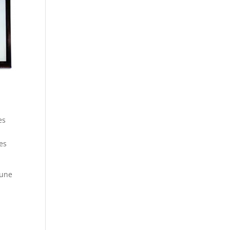
es
des
 une