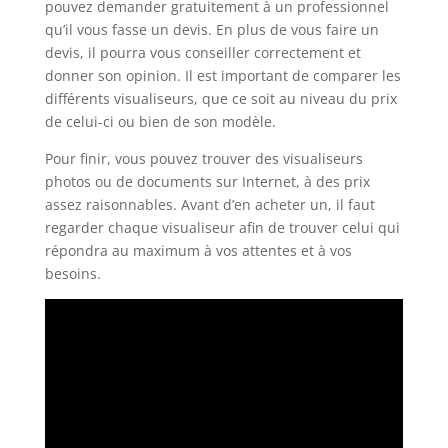
pouvez demander gratuitement à un professionnel
qu’il vous fasse un devis. En plus de vous faire un
devis, il pourra vous conseiller correctement et
donner son opinion. Il est important de comparer les
différents visualiseurs, que ce soit au niveau du prix
de celui-ci ou bien de son modèle.
Pour finir, vous pouvez trouver des visualiseurs
photos ou de documents sur Internet, à des prix
assez raisonnables. Avant d’en acheter un, il faut
regarder chaque visualiseur afin de trouver celui qui
répondra au maximum à vos attentes et à vos
besoins.