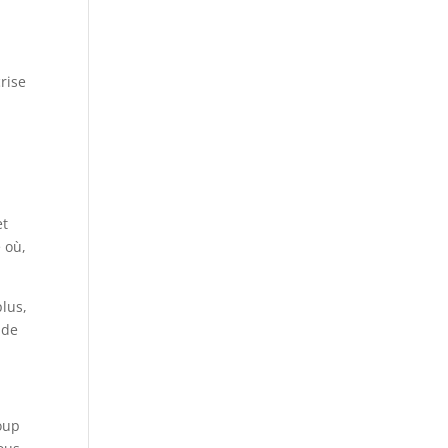
rise
et
 où,
plus,
 de
oup