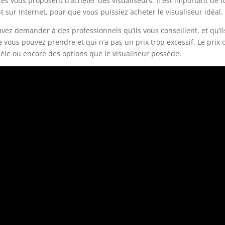
tes vous proposent d’acheter des visualiseurs. Il est important de 
sur Internet, pour que vous puissiez acheter le visualiseur idéal.
vez demander à des professionnels qu’ils vous conseillent, et qu’il
e vous pouvez prendre et qui n’a pas un prix trop excessif. Le prix 
dèle ou encore des options que le visualiseur possède.