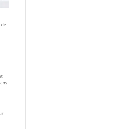
s de
e
nt
dans
ur