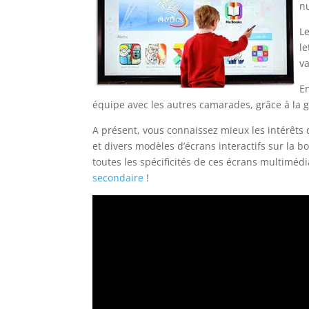
nu
L
le
va
En
équipe avec les autres camarades, grâce à la 
A présent, vous connaissez mieux les intérêts 
et divers modèles d’écrans interactifs sur la b
toutes les spécificités de ces écrans multiméd
secondaire
!