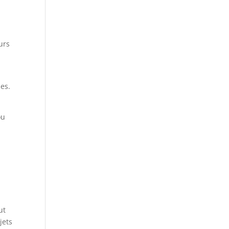
urs
es.
ou
e
ut
jets