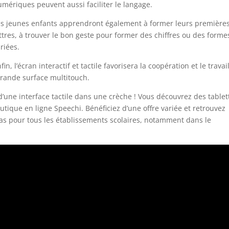
mériques peuvent aussi faciliter le langage.
es jeunes enfants apprendront également à former leurs première
ttres, à trouver le bon geste pour former des chiffres ou des forme
riées.
fin, l’écran interactif et tactile favorisera la coopération et le travai
grande surface multitouch.
d’une interface tactile dans une crèche ! Vous découvrez des tablet
outique en ligne Speechi. Bénéficiez d’une offre variée et retrouvez
ias pour tous les établissements scolaires, notamment dans le